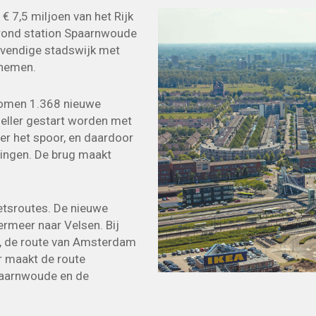
 7,5 miljoen van het Rijk
 rond station Spaarnwoude
evendige stadswijk met
rnemen.
 komen 1.368 nieuwe
neller gestart worden met
er het spoor, en daardoor
ingen. De brug maakt
ietsroutes. De nieuwe
rmeer naar Velsen. Bij
0, de route van Amsterdam
r maakt de route
paarnwoude en de