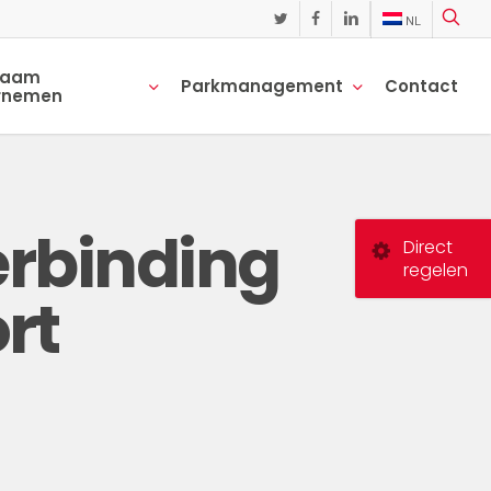
NL
twitter
facebook
linkedin
zaam
Parkmanagement
Contact
rnemen
verbinding
Direct
regelen
rt