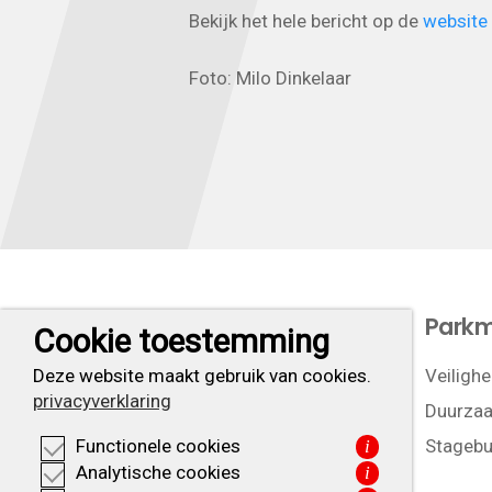
Bekijk het hele bericht op de
website
Foto: Milo Dinkelaar
Let’s do business
Park
Cookie toestemming
Ligging
Veilighe
Deze website maakt gebruik van cookies.
privacyverklaring
Duurzaa
Stagebu
Functionele cookies
i
Analytische cookies
i