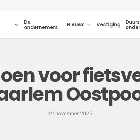
De
Duur
Nieuws
Vestiging
ondernemers
onde
joen voor fiets
aarlem Oostpoo
19 november 2025