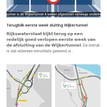
Terugblik eerste week sluiting Wijkertunnel
𝗥𝗶𝗷𝗸𝘀𝘄𝗮𝘁𝗲𝗿𝘀𝘁𝗮𝗮𝘁 𝗸𝗶𝗷𝗸𝘁 𝘁𝗲𝗿𝘂𝗴 𝗼𝗽 𝗲𝗲𝗻
𝗿𝗲𝗱𝗲𝗹𝗶𝗷𝗸 𝗴𝗼𝗲𝗱 𝘃𝗲𝗿𝗹𝗼𝗽𝗲𝗻 𝗲𝗲𝗿𝘀𝘁𝗲 𝘄𝗲𝗲𝗸 𝘃𝗮𝗻
𝗱𝗲 𝗮𝗳𝘀𝗹𝘂𝗶𝘁𝗶𝗻𝗴 𝘃𝗮𝗻 𝗱𝗲 𝗪𝗶𝗷𝗸𝗲𝗿𝘁𝘂𝗻𝗻𝗲𝗹. De indruk
is dat iedereen inmiddels gewend is…