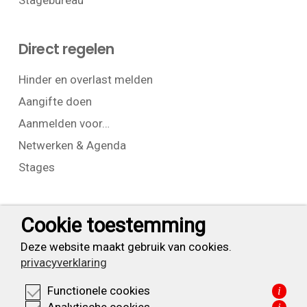
Stagebureau
Direct regelen
Hinder en overlast melden
Aangifte doen
Aanmelden voor…
Netwerken & Agenda
Stages
Contact
Cookie toestemming
T:
+31 (0) 23 525 7826
Deze website maakt gebruik van cookies.
privacyverklaring
info@waarderpolder.nl
Functionele cookies
i
KVK: 34332355