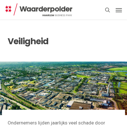
Skip
Men
to
search
main
content
Veiligheid
Direct
regelen
Ondernemers lijden jaarlijks veel schade door