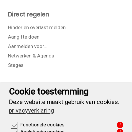
Direct regelen
Hinder en overlast melden
Aangifte doen
Aanmelden voor…
Netwerken & Agenda
Stages
Contact
Cookie toestemming
T:
+31 (0) 23 525 7826
Deze website maakt gebruik van cookies.
privacyverklaring
info@waarderpolder.nl
Functionele cookies
i
KVK: 34332355
Analytische cookies
i