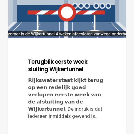
Terugblik eerste week
sluiting Wijkertunnel
𝗥𝗶𝗷𝗸𝘀𝘄𝗮𝘁𝗲𝗿𝘀𝘁𝗮𝗮𝘁 𝗸𝗶𝗷𝗸𝘁 𝘁𝗲𝗿𝘂𝗴
𝗼𝗽 𝗲𝗲𝗻 𝗿𝗲𝗱𝗲𝗹𝗶𝗷𝗸 𝗴𝗼𝗲𝗱
𝘃𝗲𝗿𝗹𝗼𝗽𝗲𝗻 𝗲𝗲𝗿𝘀𝘁𝗲 𝘄𝗲𝗲𝗸 𝘃𝗮𝗻
𝗱𝗲 𝗮𝗳𝘀𝗹𝘂𝗶𝘁𝗶𝗻𝗴 𝘃𝗮𝗻 𝗱𝗲
𝗪𝗶𝗷𝗸𝗲𝗿𝘁𝘂𝗻𝗻𝗲𝗹. De indruk is dat
iedereen inmiddels gewend is…