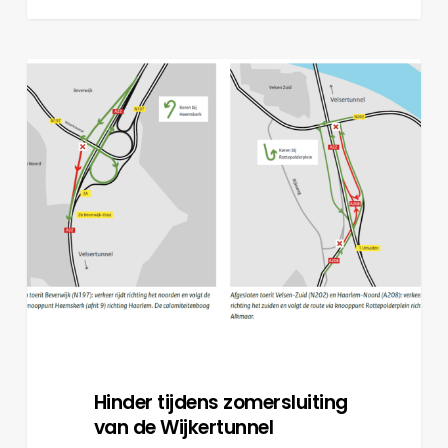
Hinder
tijdens
zomersluiting
van
de
Wijkertunnel
Hinder tijdens zomersluiting
van de Wijkertunnel