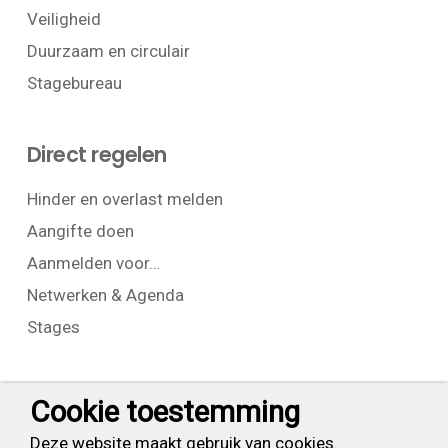
Veiligheid
Duurzaam en circulair
Stagebureau
Direct regelen
Hinder en overlast melden
Aangifte doen
Aanmelden voor…
Netwerken & Agenda
Stages
Contact
Cookie toestemming
T:
+31 (0) 23 525 7826
Deze website maakt gebruik van cookies.