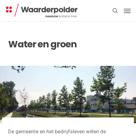
Skip
Men
to
search
main
content
Water en groen
Direct
regelen
De gemeente en het bedrijfsleven willen de