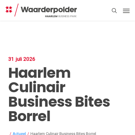
Skip
Men
to
search
main
content
31 juli 2026
Haarlem
Direct
regelen
Culinair
Business Bites
Borrel
/
Actueel
/
Haarlem Culinair Business Bites Borrel