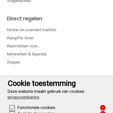
Stagebureau
Direct regelen
Hinder en overlast melden
Aangifte doen
Aanmelden voor…
Netwerken & Agenda
Stages
Contact
Cookie toestemming
T:
+31 (0) 23 525 7826
Deze website maakt gebruik van cookies.
privacyverklaring
info@waarderpolder.nl
Functionele cookies
i