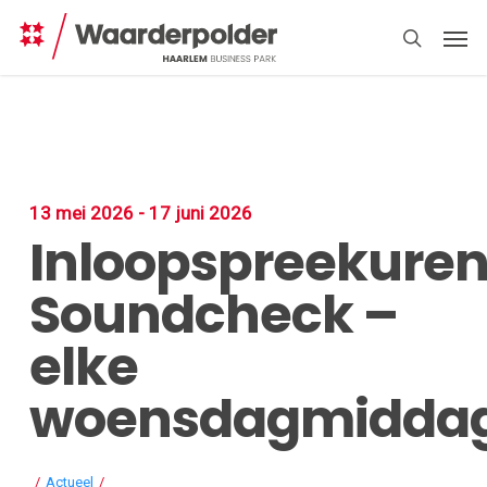
Skip
Men
to
search
main
content
13 mei 2026 - 17 juni 2026
Inloopspreekure
Direct
regelen
Soundcheck –
elke
woensdagmidda
/
Actueel
/