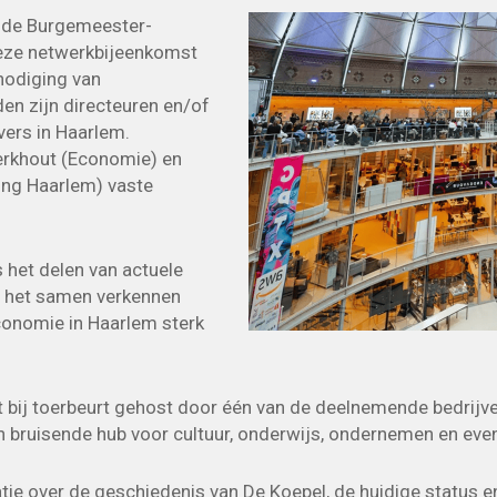
 de Burgemeester-
Deze netwerkbijeenkomst
tnodiging van
n zijn directeuren en/of
ers in Haarlem.
erkhout (Economie) en
ring Haarlem) vaste
 het delen van actuele
n het samen verkennen
conomie in Haarlem sterk
bij toerbeurt gehost door één van de deelnemende bedrijve
 bruisende hub voor cultuur, onderwijs, ondernemen en ev
tie over de geschiedenis van De Koepel, de huidige status e