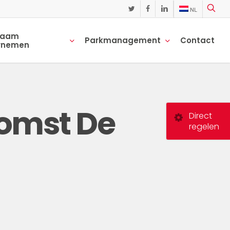
NL
twitter
facebook
linkedin
zaam
Parkmanagement
Contact
rnemen
omst De
Direct
regelen