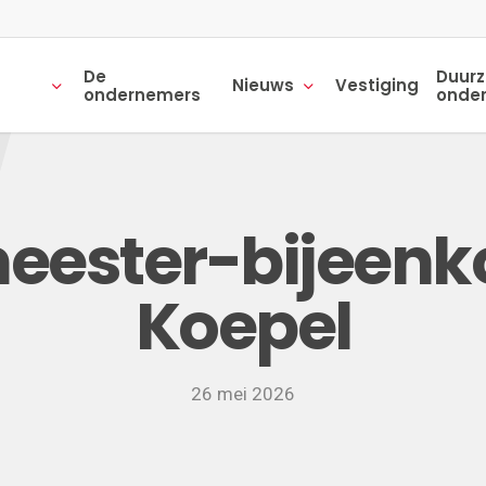
De
Duur
Nieuws
Vestiging
ondernemers
onde
eester-bijeenk
Koepel
26 mei 2026