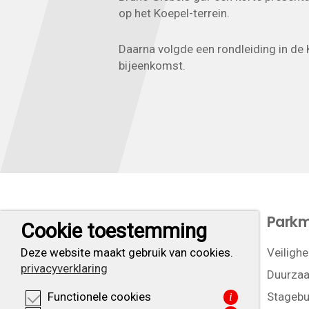
op het Koepel-terrein.
Daarna volgde een rondleiding in de 
bijeenkomst.
Let’s do business
Park
Cookie toestemming
Ligging
Veilighe
Deze website maakt gebruik van cookies.
privacyverklaring
Duurzaa
Stagebu
Functionele cookies
i