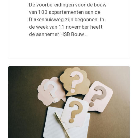
De voorbereidingen voor de bouw
van 100 appartementen aan de
Diakenhuisweg zijn begonnen. In
de week van 11 november heeft
de aannemer HSB Bouw…
Bezwaar
maken
tegen
een
besluit