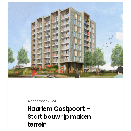
Haarlem
Oostpoort
–
Start
bouwrijp
maken
terrein
4 december 2024
Haarlem Oostpoort –
Start bouwrijp maken
terrein