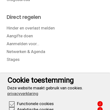
Direct regelen
Hinder en overlast melden
Aangifte doen
Aanmelden voor…
Netwerken & Agenda
Stages
Contact
Cookie toestemming
T:
+31 (0) 23 525 7826
Deze website maakt gebruik van cookies.
privacyverklaring
info@waarderpolder.nl
Functionele cookies
i
KVK: 34332355
Analytische cookies
i