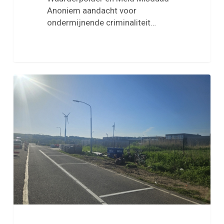
Anoniem aandacht voor
ondermijnende criminaliteit…
Parkmanagement
pakt
overlast
motorrijscholen
op
Ted
Vermeulenweg
aan