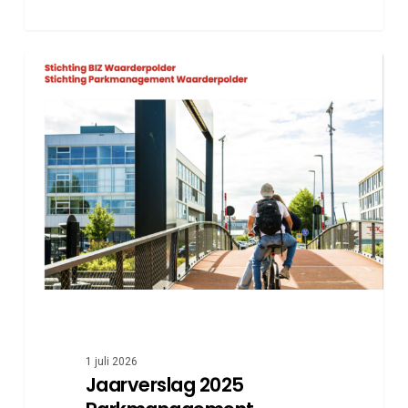
Jaarverslag
2025
Parkmanagement
Waarderpolder
en
BIZ
Waarderpolder
gepubliceerd
1 juli 2026
Jaarverslag 2025