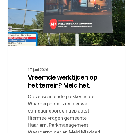
terrein?
Meld
het.
17 juni 2026
Vreemde werktijden op
het terrein? Meld het.
Op verschillende plekken in de
Waarderpolder zijn nieuwe
campagneborden geplaatst.
Hiermee vragen gemeente
Haarlem, Parkmanagement
Waarderpolder en Meld Misdaad