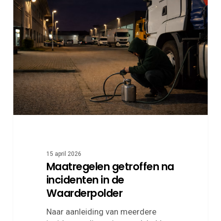
getroffen
na
incidenten
in
de
Waarderpolder
15 april 2026
Maatregelen getroffen na
incidenten in de
Waarderpolder
Naar aanleiding van meerdere