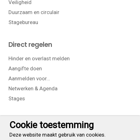
Veiligheid
Duurzaam en circulair
Stagebureau
Direct regelen
Hinder en overlast melden
Aangifte doen
Aanmelden voor…
Netwerken & Agenda
Stages
Contact
Cookie toestemming
T:
+31 (0) 23 525 7826
Deze website maakt gebruik van cookies.