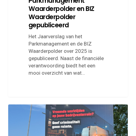
Parkmanagement
Waarderpolder en BIZ
Waarderpolder
gepubliceerd
Het Jaarverslag van het
Parkmanagement en de BIZ
Waarderpolder over 2025 is
gepubliceerd. Naast de financiële
verantwoording biedt het een
mooi overzicht van wat…
Vreemde
werktijden
op
het