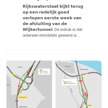
𝗥𝗶𝗷𝗸𝘀𝘄𝗮𝘁𝗲𝗿𝘀𝘁𝗮𝗮𝘁 𝗸𝗶𝗷𝗸𝘁 𝘁𝗲𝗿𝘂𝗴
𝗼𝗽 𝗲𝗲𝗻 𝗿𝗲𝗱𝗲𝗹𝗶𝗷𝗸 𝗴𝗼𝗲𝗱
𝘃𝗲𝗿𝗹𝗼𝗽𝗲𝗻 𝗲𝗲𝗿𝘀𝘁𝗲 𝘄𝗲𝗲𝗸 𝘃𝗮𝗻
𝗱𝗲 𝗮𝗳𝘀𝗹𝘂𝗶𝘁𝗶𝗻𝗴 𝘃𝗮𝗻 𝗱𝗲
𝗪𝗶𝗷𝗸𝗲𝗿𝘁𝘂𝗻𝗻𝗲𝗹. De indruk is dat
iedereen inmiddels gewend is…
Hinder
tijdens
zomersluiting
van
de
Wijkertunnel