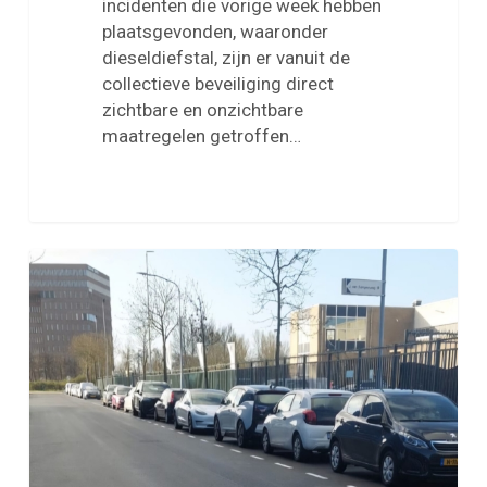
incidenten die vorige week hebben
plaatsgevonden, waaronder
dieseldiefstal, zijn er vanuit de
collectieve beveiliging direct
zichtbare en onzichtbare
maatregelen getroffen…
Werkzaamheden
Jan
van
Krimpenweg
–
update