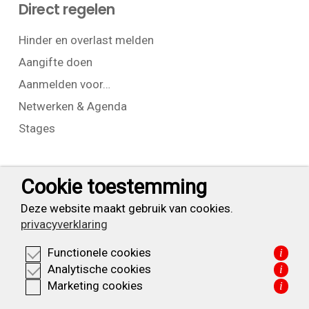
Direct regelen
Hinder en overlast melden
Aangifte doen
Aanmelden voor…
Netwerken & Agenda
Stages
Contact
Cookie toestemming
T:
+31 (0) 23 525 7826
Deze website maakt gebruik van cookies.
privacyverklaring
info@waarderpolder.nl
Functionele cookies
i
KVK: 34332355
Analytische cookies
i
BTW: NL820614877B01
Marketing cookies
i