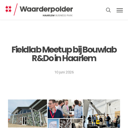
Skip
Men
to
search
main
content
Fieldlab Meetup bij Bouwlab
R&Do in Haarlem
Direct
regelen
10 juni 2026