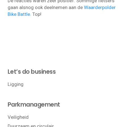
De reacties waren zeer positief. Sommige fietsers
gaan alsnog ook deelnemen aan de
Waarderpolder
Bike Battle
. Top!
Let’s do business
Ligging
Parkmanagement
Veiligheid
Duurzaam en circulair