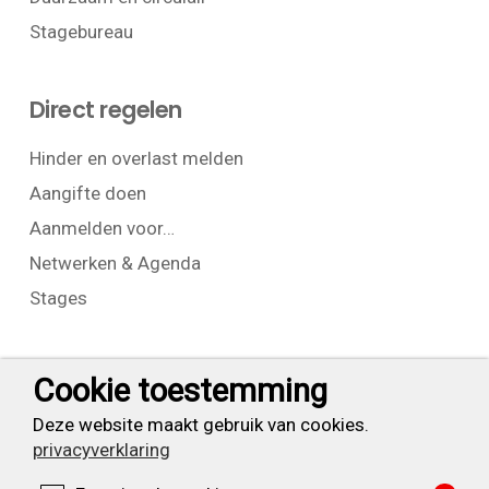
Stagebureau
Direct regelen
Hinder en overlast melden
Aangifte doen
Aanmelden voor…
Netwerken & Agenda
Stages
Contact
Cookie toestemming
T:
+31 (0) 23 525 7826
Deze website maakt gebruik van cookies.
privacyverklaring
info@waarderpolder.nl