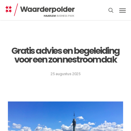
Skip
Men
to
search
main
content
Gratis advies en begeleiding
voor een zonnestroomdak
Direct
regelen
25 augustus 2025