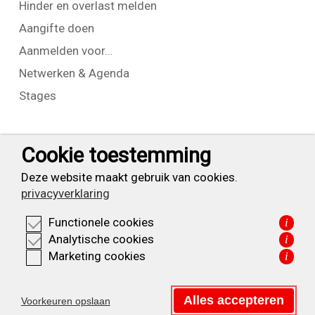
Hinder en overlast melden
Aangifte doen
Aanmelden voor…
Netwerken & Agenda
Stages
Contact
Cookie toestemming
T:
+31 (0) 23 525 7826
Deze website maakt gebruik van cookies.
privacyverklaring
info@waarderpolder.nl
Functionele cookies
i
KVK: 34332355
Analytische cookies
i
BTW: NL820614877B01
Marketing cookies
i
Privacyverklaring
Alles accepteren
Voorkeuren opslaan