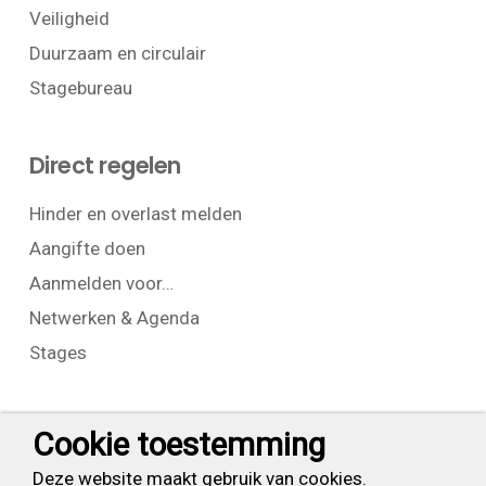
Veiligheid
Duurzaam en circulair
Stagebureau
Direct regelen
Hinder en overlast melden
Aangifte doen
Aanmelden voor…
Netwerken & Agenda
Stages
Contact
Cookie toestemming
T:
+31 (0) 23 525 7826
Deze website maakt gebruik van cookies.