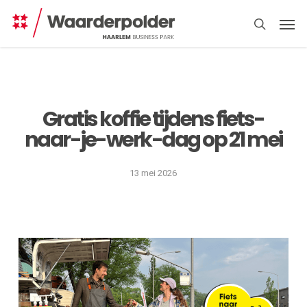
Skip
Men
to
search
main
content
Gratis koffie tijdens fiets-
naar-je-werk-dag op 21 mei
Direct
regelen
13 mei 2026