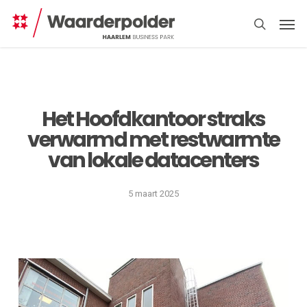
Skip
Men
to
search
main
content
Het Hoofdkantoor straks
verwarmd met restwarmte
van lokale datacenters
Direct
regelen
5 maart 2025