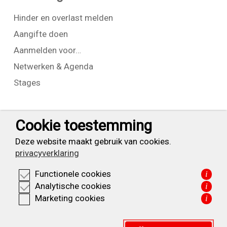
Hinder en overlast melden
Aangifte doen
Aanmelden voor…
Netwerken & Agenda
Stages
Contact
Cookie toestemming
T:
+31 (0) 23 525 7826
Deze website maakt gebruik van cookies.
privacyverklaring
info@waarderpolder.nl
Functionele cookies
i
KVK: 34332355
Analytische cookies
i
BTW: NL820614877B01
Marketing cookies
i
Privacyverklaring