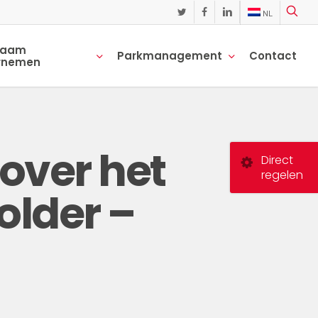
NL
twitter
facebook
linkedin
zaam
Parkmanagement
Contact
rnemen
over het
Direct
regelen
lder –