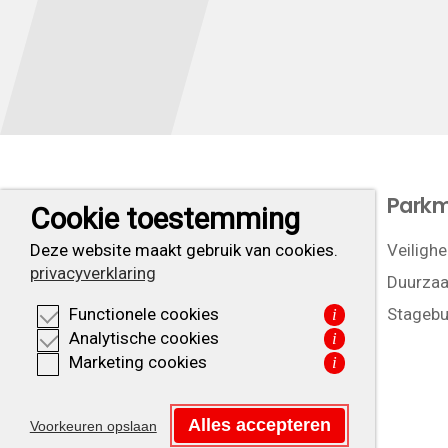
Let’s do business
Park
Cookie toestemming
Ligging
Veilighe
Deze website maakt gebruik van cookies.
privacyverklaring
Duurzaa
Stagebu
Functionele cookies
i
Analytische cookies
i
Marketing cookies
i
Alles accepteren
Voorkeuren opslaan