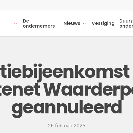
De
Duur
Nieuws
Vestiging
ondernemers
onde
tiebijeenkomst 
enet Waarderpo
geannuleerd
26 februari 2025