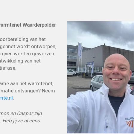
 warmtenet Waarderpolder
oorbereiding van het
ngennet wordt ontworpen,
rijven worden geworven.
twikkeling van het
tiefase.
lname aan het warmtenet,
ormatie ontvangen? Neem
mte.nl
.
mon en Caspar zijn
 Heb jij ze al eens