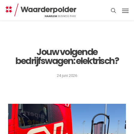
Skip
Men
to
search
main
content
Jouw volgende
bedrijfswagen: elektrisch?
Direct
regelen
24 juni 2026