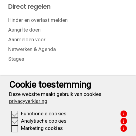
Direct regelen
Hinder en overlast melden
Aangifte doen
Aanmelden voor…
Netwerken & Agenda
Stages
Contact
Cookie toestemming
T:
+31 (0) 23 525 7826
Deze website maakt gebruik van cookies.
privacyverklaring
info@waarderpolder.nl
Functionele cookies
i
KVK: 34332355
Analytische cookies
i
BTW: NL820614877B01
Marketing cookies
i