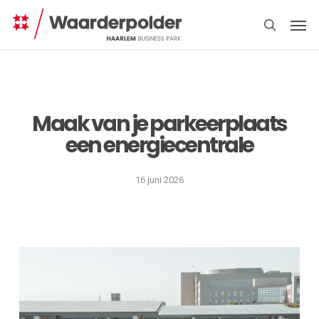
Skip
Men
to
search
main
content
Maak van je parkeerplaats
een energiecentrale
Direct
regelen
16 juni 2026