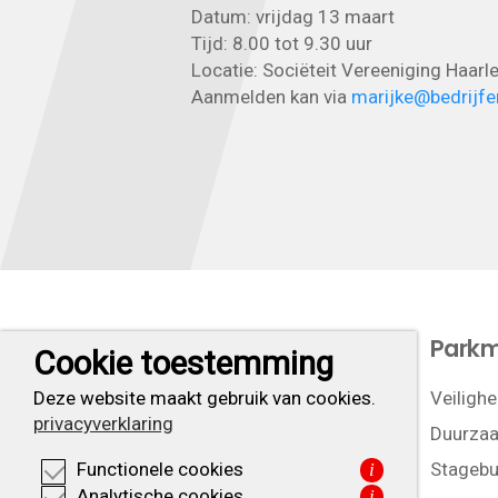
Datum: vrijdag 13 maart
Tijd: 8.00 tot 9.30 uur
Locatie: Sociëteit Vereeniging Haar
Aanmelden kan via
marijke@bedrijfe
Let’s do business
Park
Cookie toestemming
Ligging
Veilighe
Deze website maakt gebruik van cookies.
privacyverklaring
Duurzaa
Stagebu
Functionele cookies
i
Analytische cookies
i