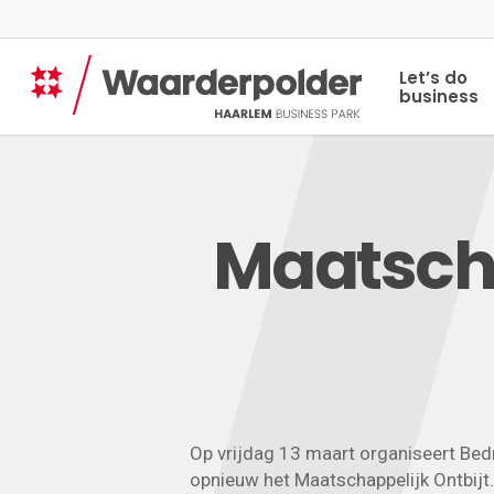
Skip
to
main
Let’s do
content
business
Maatscha
Op vrijdag 13 maart organiseert Bed
opnieuw het Maatschappelijk Ontbij