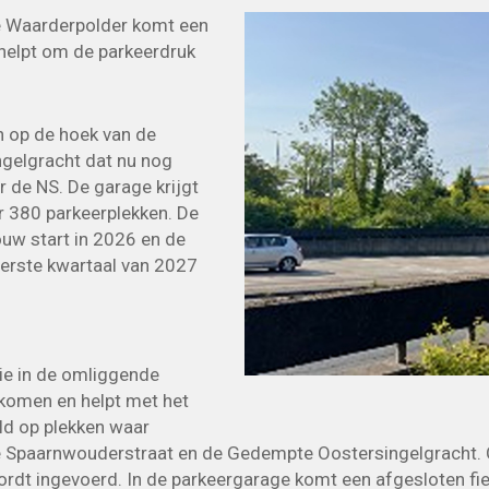
 Waarderpolder komt een
helpt om de parkeerdruk
n op de hoek van de
elgracht dat nu nog
r de NS. De garage krijgt
r 380 parkeerplekken. De
uw start in 2026 en de
eerste kwartaal van 2027
ie in de omliggende
komen en helpt met het
ld op plekken waar
e Spaarnwouderstraat en de Gedempte Oostersingelgracht. 
rdt ingevoerd. In de parkeergarage komt een afgesloten fiet