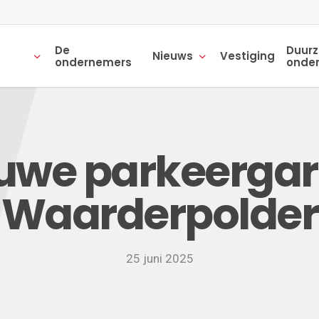
De
Duur
Nieuws
Vestiging
ondernemers
onde
uwe parkeerga
Waarderpolder
25 juni 2025