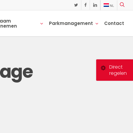
NL
twitter
facebook
linkedin
zaam
Parkmanagement
Contact
rnemen
rage
Direct
regelen