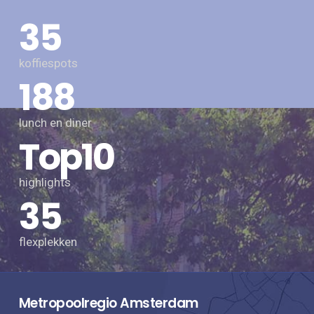
35
koffiespots
188
lunch en diner
Top10
highlights
35
flexplekken
Metropoolregio Amsterdam