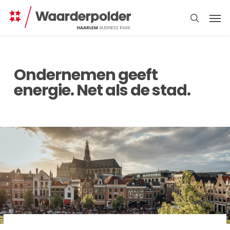
Skip
Men
to
search
main
content
Ondernemen geeft
energie. Net als de stad.
Direct
regelen