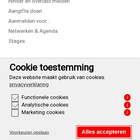
Hinder en overlast melden
Aangifte doen
Aanmelden voor…
Netwerken & Agenda
Stages
Contact
Cookie toestemming
T:
+31 (0) 23 525 7826
Deze website maakt gebruik van cookies.
privacyverklaring
info@waarderpolder.nl
Functionele cookies
i
KVK: 34332355
Analytische cookies
i
BTW: NL820614877B01
Marketing cookies
i
Privacyverklaring
Alles accepteren
Voorkeuren opslaan