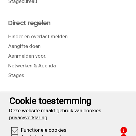
Stagebureau
Direct regelen
Hinder en overlast melden
Aangifte doen
Aanmelden voor…
Netwerken & Agenda
Stages
Contact
Cookie toestemming
T:
+31 (0) 23 525 7826
Deze website maakt gebruik van cookies.
privacyverklaring
info@waarderpolder.nl
Functionele cookies
i