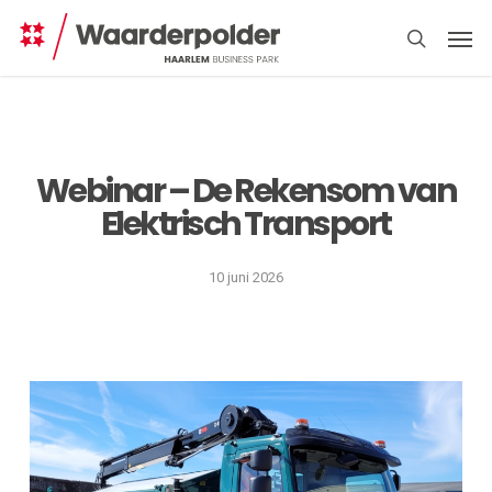
Skip
Men
to
search
main
content
Webinar – De Rekensom van
Elektrisch Transport
Direct
regelen
10 juni 2026