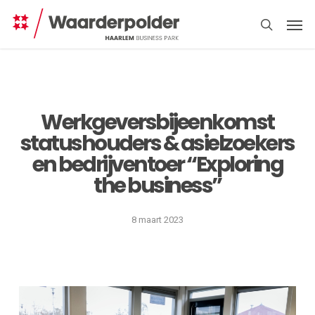
Skip
Men
to
search
main
content
Werkgeversbijeenkomst
statushouders & asielzoekers
en bedrijventoer “Exploring
Direct
regelen
the business”
8 maart 2023