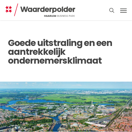
Skip
Men
to
search
main
content
Goede uitstraling en een
aantrekkelijk
ondernemersklimaat
Direct
regelen