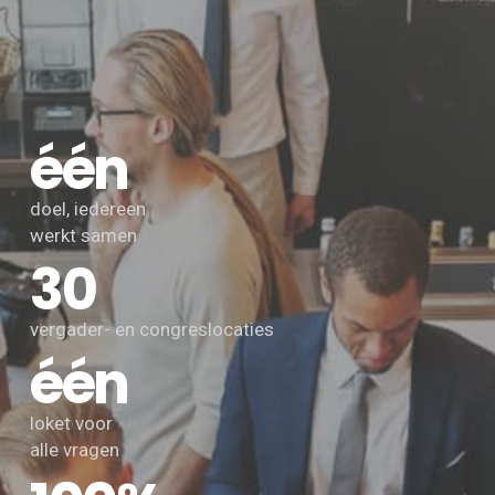
één
doel, iedereen
werkt samen
30
vergader- en congreslocaties
één
loket voor
alle vragen