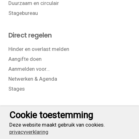
Duurzaam en circulair
Stagebureau
Direct regelen
Hinder en overlast melden
Aangifte doen
Aanmelden voor…
Netwerken & Agenda
Stages
Contact
Cookie toestemming
T:
+31 (0) 23 525 7826
Deze website maakt gebruik van cookies.
privacyverklaring
info@waarderpolder.nl