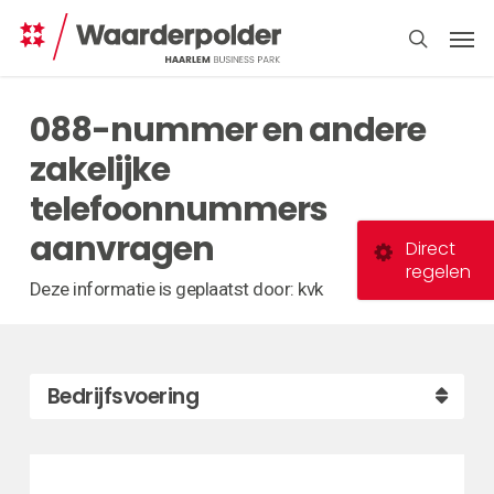
Skip
Men
to
search
main
content
088-nummer en andere
zakelijke
telefoonnummers
aanvragen
Direct
regelen
Deze informatie is geplaatst door: kvk
Bedrijfsvoering