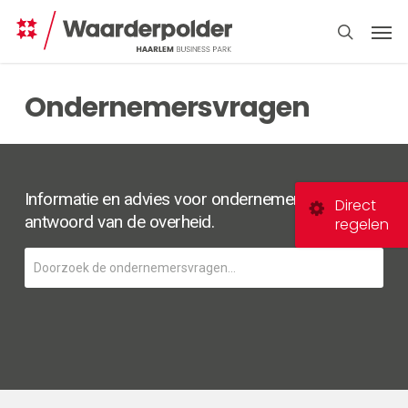
Skip
Men
to
search
main
content
Ondernemersvragen
Informatie en advies voor ondernemers. Een
Direct
antwoord van de overheid.
regelen