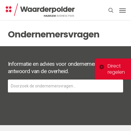
Skip
Men
to
search
main
content
Ondernemersvragen
Informatie en advies voor ondernemers. Een
Direct
antwoord van de overheid.
regelen