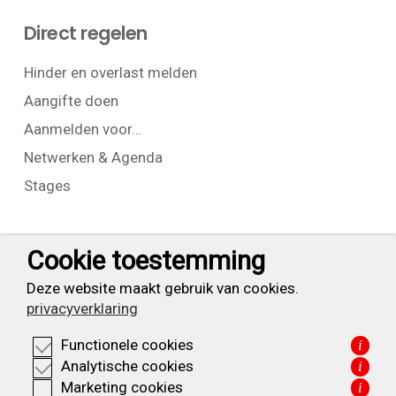
Direct regelen
Hinder en overlast melden
Aangifte doen
Aanmelden voor…
Netwerken & Agenda
Stages
Contact
Cookie toestemming
T:
+31 (0) 23 525 7826
Deze website maakt gebruik van cookies.
privacyverklaring
info@waarderpolder.nl
Functionele cookies
i
KVK: 34332355
Analytische cookies
i
BTW: NL820614877B01
Marketing cookies
i