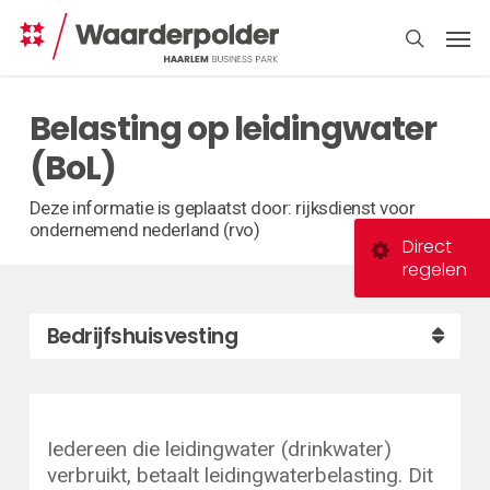
Skip
Men
to
search
main
content
Belasting op leidingwater
(BoL)
Deze informatie is geplaatst door: rijksdienst voor
ondernemend nederland (rvo)
Direct
regelen
Bedrijfshuisvesting
Iedereen die leidingwater (drinkwater)
verbruikt, betaalt leidingwaterbelasting. Dit