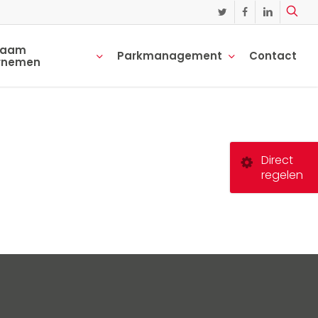
twitter
facebook
linkedin
zaam
Parkmanagement
Contact
rnemen
Direct
regelen