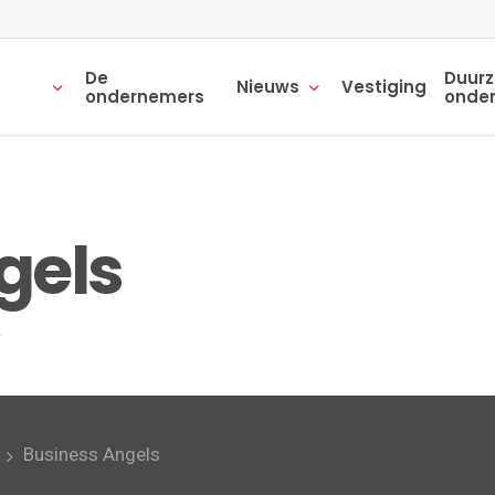
De
Duur
Nieuws
Vestiging
ondernemers
onde
gels
Business Angels