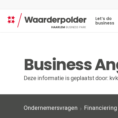
Skip
to
main
Let’s do
content
business
Business An
Deze informatie is geplaatst door: kvk
Ondernemersvragen
Financiering