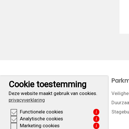
Let’s do business
Park
Cookie toestemming
Ligging
Veilighe
Deze website maakt gebruik van cookies.
privacyverklaring
Duurzaa
Stagebu
Functionele cookies
i
Analytische cookies
i
Marketing cookies
i