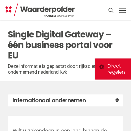
Skip
Men
to
search
main
content
Single Digital Gateway –
één business portal voor
EU
Direct
Deze informatie is geplaatst door: rijksdienst voor
regelen
ondernemend nederland, kvk
Internationaal ondernemen
Wilt u zakendoen in een land binnen de