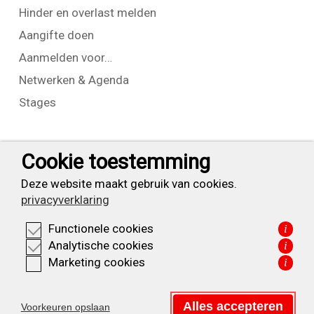
Hinder en overlast melden
Aangifte doen
Aanmelden voor…
Netwerken & Agenda
Stages
Contact
Cookie toestemming
T:
+31 (0) 23 525 7826
Deze website maakt gebruik van cookies.
privacyverklaring
info@waarderpolder.nl
Functionele cookies
i
KVK: 34332355
Analytische cookies
i
BTW: NL820614877B01
Marketing cookies
i
Privacyverklaring
Alles accepteren
Voorkeuren opslaan