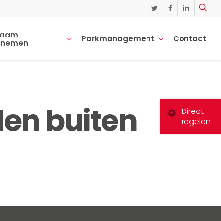
twitter
facebook
linkedin
zaam
Parkmanagement
Contact
rnemen
en buiten
Direct
regelen