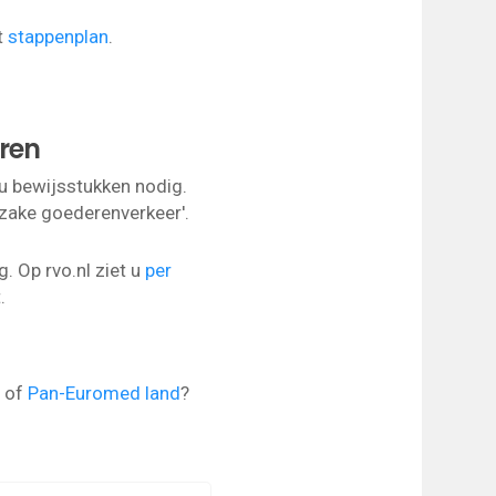
t
stappenplan
.
ren
 u bewijsstukken nodig.
inzake goederenverkeer'.
. Op rvo.nl ziet u
per
.
of
Pan-Euromed land
?