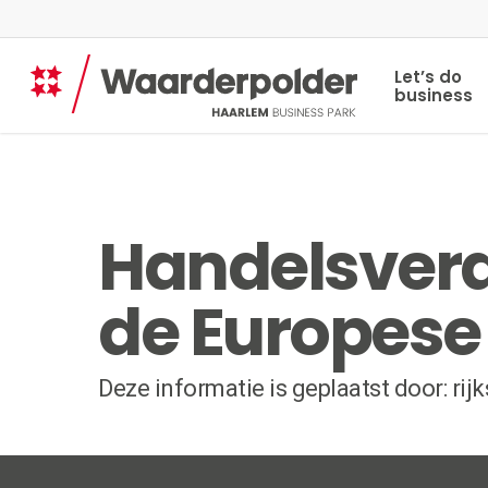
Skip
to
main
Let’s do
content
business
Handelsverd
de Europese
Deze informatie is geplaatst door: r