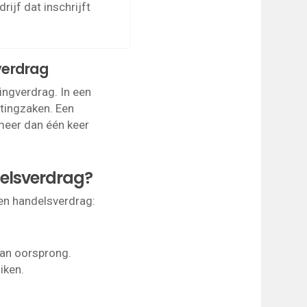
ijf dat inschrijft
gverdrag
ingverdrag. In een
tingzaken. Een
meer dan één keer
delsverdrag?
en handelsverdrag:
van oorsprong.
iken.