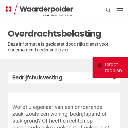
Skip
Men
to
search
main
content
Overdrachtsbelasting
Deze informatie is geplaatst door: rijksdienst voor
ondernemend nederland (rvo)
Direct
regelen
Bedrijfshuisvesting
Wordt u eigenaar van een onroerende
zaak, zoals een woning, bedrijfspand of
stuk grond? Of heeft u rechten op
onroerende zaken gekocht of gekregen?