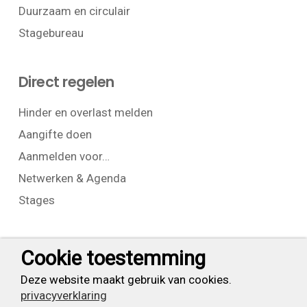
Duurzaam en circulair
Stagebureau
Direct regelen
Hinder en overlast melden
Aangifte doen
Aanmelden voor…
Netwerken & Agenda
Stages
Contact
Cookie toestemming
T:
+31 (0) 23 525 7826
Deze website maakt gebruik van cookies.
privacyverklaring