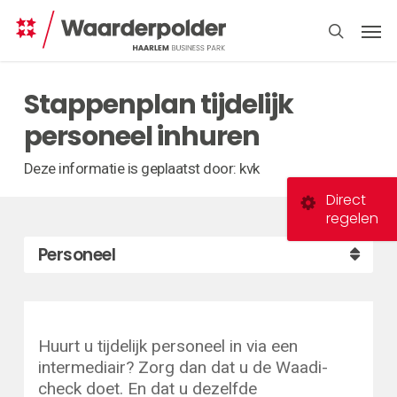
Skip
Men
to
search
main
content
Stappenplan tijdelijk
personeel inhuren
Deze informatie is geplaatst door: kvk
Direct
regelen
Personeel
Huurt u tijdelijk personeel in via een
intermediair? Zorg dan dat u de Waadi-
check doet. En dat u dezelfde