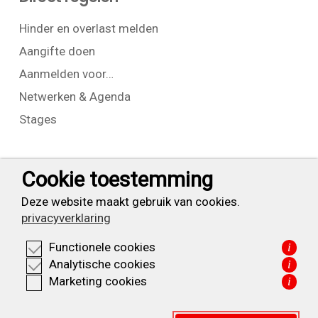
Hinder en overlast melden
Aangifte doen
Aanmelden voor…
Netwerken & Agenda
Stages
Contact
Cookie toestemming
T:
+31 (0) 23 525 7826
Deze website maakt gebruik van cookies.
privacyverklaring
info@waarderpolder.nl
Functionele cookies
i
KVK: 34332355
Analytische cookies
i
BTW: NL820614877B01
Marketing cookies
i
Privacyverklaring