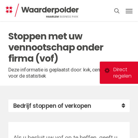
Skip
Men
to
search
main
content
Stoppen met uw
vennootschap onder
firma (vof)
Direct
Deze informatie is geplaatst door: kvk, centraal bureau
regelen
voor de statistiek
Bedrijf stoppen of verkopen
Als u besluit uw vof op te heffen, geeft u