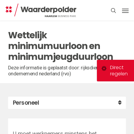
Skip
Men
to
search
main
content
Wettelijk
minimumuurloon en
minimumjeugduurloon
Direct
Deze informatie is geplaatst door: rijksdienst voor
regelen
ondernemend nederland (rvo)
Personeel
U moet werknemers minstens het