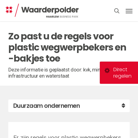
Skip
Men
to
search
main
content
Zo past u de regels voor
plastic wegwerpbekers en
-bakjes toe
Direct
Deze informatie is geplaatst door: kvk, ministerie van
regelen
infrastructuur en waterstaat
Duurzaam ondernemen
Er zijn regels voor plastic wegwerpbekers