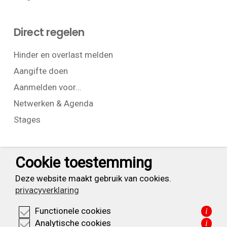
Direct regelen
Hinder en overlast melden
Aangifte doen
Aanmelden voor…
Netwerken & Agenda
Stages
Contact
Cookie toestemming
T:
+31 (0) 23 525 7826
Deze website maakt gebruik van cookies.
privacyverklaring
info@waarderpolder.nl
Functionele cookies
i
KVK: 34332355
Analytische cookies
i