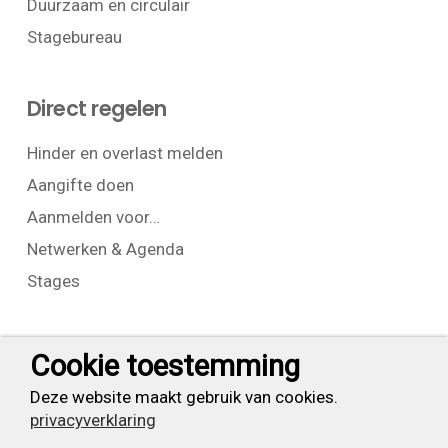
Duurzaam en circulair
Stagebureau
Direct regelen
Hinder en overlast melden
Aangifte doen
Aanmelden voor…
Netwerken & Agenda
Stages
Contact
Cookie toestemming
T:
+31 (0) 23 525 7826
Deze website maakt gebruik van cookies.
privacyverklaring
info@waarderpolder.nl