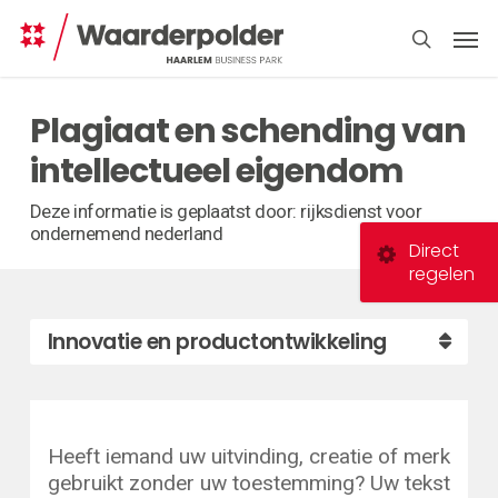
Skip
Men
to
search
main
content
Plagiaat en schending van
intellectueel eigendom
Deze informatie is geplaatst door: rijksdienst voor
ondernemend nederland
Direct
regelen
Innovatie en productontwikkeling
Heeft iemand uw uitvinding, creatie of merk
gebruikt zonder uw toestemming? Uw tekst